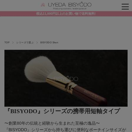
税込11,000円以上のお買い物で送料無料!
TOP
シリーズで選ぶ
BISYODO Short
『BISYODO』シリーズの携帯用短軸タイプ
〜創業80年の伝統と経験から生まれた至極の逸品〜
『BISYODO』シリーズから持ち運びに便利なポーチインサイズが