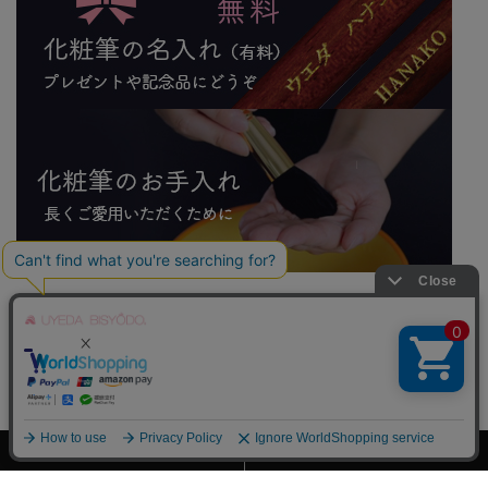
My page
Cart