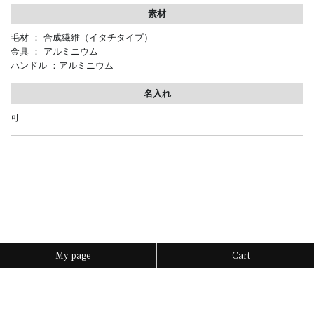
素材
毛材 ： 合成繊維（イタチタイプ）
金具 ： アルミニウム
ハンドル ：アルミニウム
名入れ
可
My page
Cart