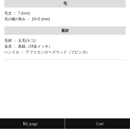
毛
毛丈 ： 7
(mm)
毛の幅×厚み ： 10×5
(mm)
素材
毛材 ： 玉毛
(
ネコ
)
金具 ： 真鍮（24金メッキ）
ハンドル ： アフリカンローズウッド（ブビンガ）
My page
Cart