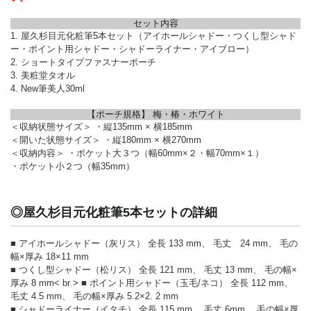
セット内容
1. 屋久杉目元化粧筆5本セット（アイホールシャドー・つくし型シャド
ー・ポイント用シャドー・シャドーライナー・アイブロー）
2. ショートタイプファスナーポーチ
3. 美粧堂タオル
4. New筆美人30ml
【ポーチ規格】 梅・椿・ホワイト
＜収納状態サイズ＞ ・縦135mm × 横185mm
＜開いた状態サイズ＞ ・縦180mm × 横270mm
＜収納内容＞ ・ポケット大３つ（幅60mm×２・幅70mm×１）
・ポケット小２つ（幅35mm）
◎屋久杉目元化粧筆5本セットの詳細
■ アイホールシャドー（灰リス） 全長 133 mm、 毛丈 24 mm、 毛の
幅×厚み 18×11 mm
■ つくし型シャドー（松リス） 全長 121 mm、 毛丈 13 mm、 毛の幅×
厚み 8 mm< br > ■ ポイント用シャドー（玉毛/ネコ） 全長 112 mm、
毛丈 4.5 mm、 毛の幅×厚み 5.2×2. 2 mm
■ シャドーライナー（イタチ） 全長 115 mm、 毛丈 6mm、 毛の幅×厚