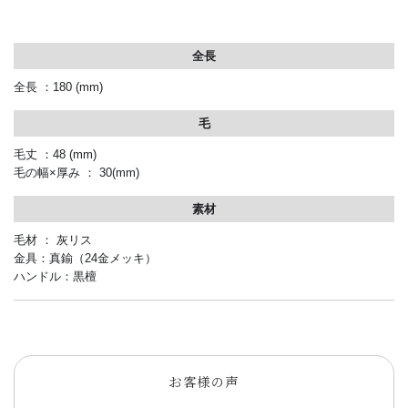
全長
全長 ：
180 (mm)
毛
毛丈 ：48
(mm)
毛の幅×厚み ： 30(mm)
素材
毛材 ： 灰リス
金具：真鍮（24金メッキ）
ハンドル：黒檀
お客様の声