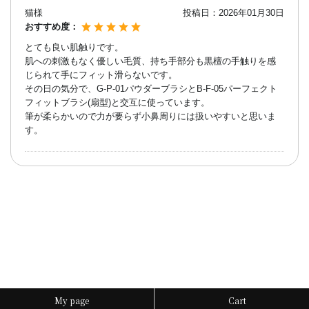
猫様
投稿日：
2026年01月30日
おすすめ度：
とても良い肌触りです。
肌への刺激もなく優しい毛質、持ち手部分も黒檀の手触りを感
じられて手にフィット滑らないです。
その日の気分で、G-P-01パウダーブラシとB-F-05パーフェクト
フィットブラシ(扇型)と交互に使っています。
筆が柔らかいので力が要らず小鼻周りには扱いやすいと思いま
す。
My page
Cart