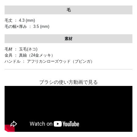
毛
毛丈 ： 4.3
(mm)
毛の幅×厚み ： 3.5
(mm)
素材
毛材 ： 玉毛
(
ネコ
)
金具 ： 真鍮（24金メッキ）
ハンドル ： アフリカンローズウッド（ブビンガ）
ブラシの使い方動画で見る