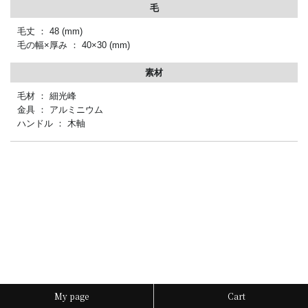
毛
毛丈 ： 48
(mm)
毛の幅×厚み ： 40×30
(mm)
素材
毛材 ： 細光峰
金具 ： アルミニウム
ハンドル ： 木軸
My page
Cart