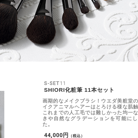
S-SET
11
SHIORI化粧筆 11本セット
画期的なメイクブラシ！ウエダ美粧堂
イクアニマルヘアーはとろける様な肌
これまでの人工毛では難しかった均一
きや自然なグラデーションを可能にし
た。
44,000円
（税込）