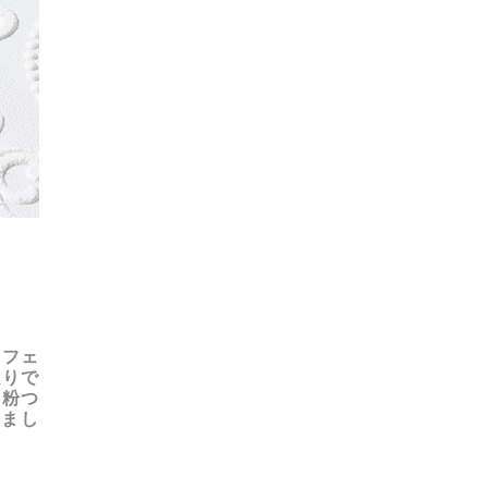
のフェ
触りで
な粉つ
まし