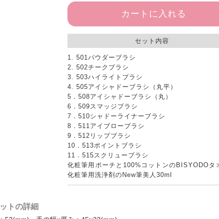
カートに入れる
セット内容
1. 501パウダーブラシ
2. 502チークブラシ
3. 503ハイライトブラシ
4. 505アイシャドーブラシ（丸平）
5．508アイシャドーブラシ（丸）
6．509スマッジブラシ
7．510シャドーライナーブラシ
8．511アイブローブラシ
9．512リップブラシ
10．513ポイントブラシ
11．515スクリューブラシ
化粧筆用ポーチと100%コットンのBISYODOタ
化粧筆用洗浄剤のNew筆美人30ml
セットの詳細