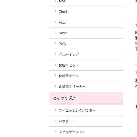
Alba
Cheri
Futur
Rose
Puffy
グルーミング
化粧筆セット
化粧筆ケース
化粧筆クリーナー
タイプで選ぶ
フィニッシングパウダー
パウダー
ファンデーション