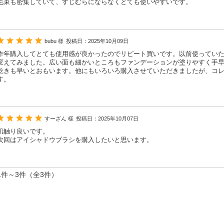
毛束も密集していて、すじむらにならなくとても使いやすいです。
bubu 様
投稿日：2025年10月09日
昨年購入してとても使用感が良かったのでリピート買いです。以前使ってい
変えてみました。広い面も細かいところもファンデーションが塗りやすく手
乾きも早いとおもいます。他にもいろいろ購入させていただきましたが、コ
す。
すーざん 様
投稿日：2025年10月07日
肌触り良いです。
次回はアイシャドウブラシを購入したいと思います。
1件～3件（全3件）