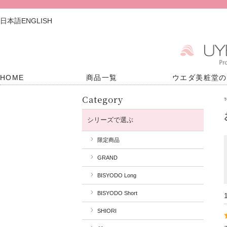
日本語
ENGLISH
HOME
商品一覧
ウエダ美粧堂の
Category
T
シリーズで選ぶ
限定商品
GRAND
BISYODO Long
BISYODO Short
SHIORI