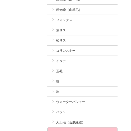
粗光峰（山羊毛）
フォックス
灰リス
松リス
コリンスキー
イタチ
玉毛
狸
馬
ウォーターバジャー
バジャー
人工毛（合成繊維）